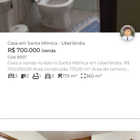
Casa em Santa Mônica - Uberlândia
R$ 700.000
/venda
Cód: 8307
Casa à venda no bairro Santa Mônica em Uberlândia. R$
700.000,00 Área construída: 173,00 m² Área do terreno...
bed
bathtub
directions_car
construction
fullscreen
3
2
1
3
173 m²
360 m²