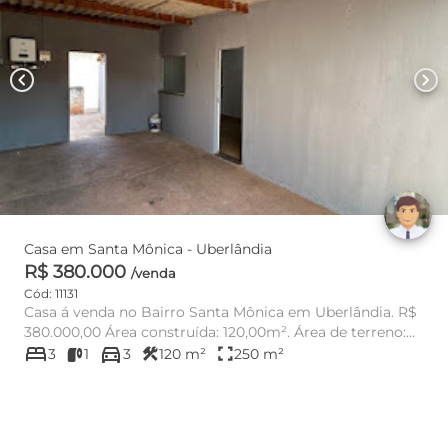
chevron_left
chevron_right
Casa em Santa Mônica - Uberlândia
R$ 380.000
/venda
Cód: 11131
Casa á venda no Bairro Santa Mônica em Uberlândia. R$
380.000,00 Área construída: 120,00m². Área de terreno:
bed
directions_car
250,...
construction
fullscreen
3
1
3
120 m²
250 m²