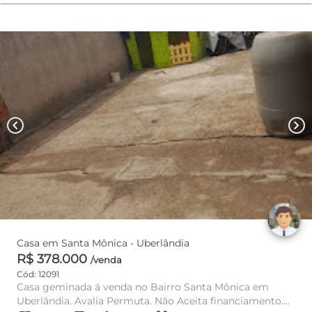
chevron_left
chevron_right
Casa em Santa Mônica - Uberlândia
R$ 378.000
/venda
Cód: 12091
Casa geminada á venda no Bairro Santa Mônica em
Uberlândia. Avalia Permuta. Não Aceita financiamento.