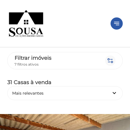
notes
Filtrar imóveis
page_info
7 filtros ativos
31 Casas
à venda
keyboard_arrow_down
Mais relevantes