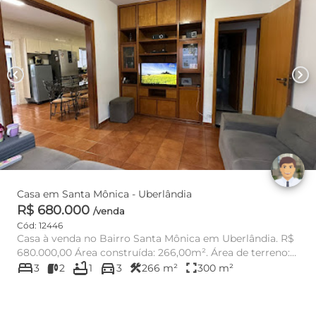
chevron_left
chevron_right
Casa em Santa Mônica - Uberlândia
R$ 680.000
/venda
Cód: 12446
Casa à venda no Bairro Santa Mônica em Uberlândia. R$
680.000,00 Área construída: 266,00m². Área de terreno:
bed
bathtub
directions_car
300,0...
construction
fullscreen
3
2
1
3
266 m²
300 m²