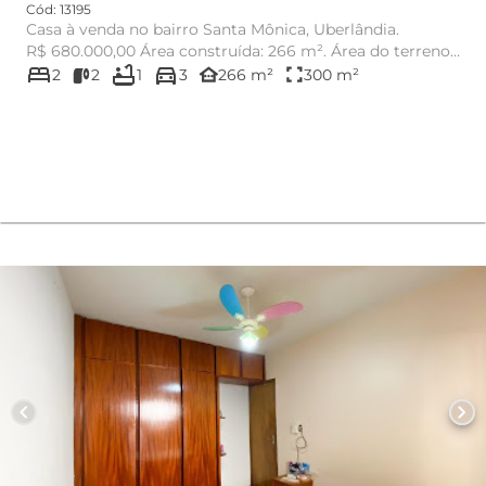
Cód: 13195
Casa à venda no bairro Santa Mônica, Uberlândia.
R$ 680.000,00 Área construída: 266 m². Área do terreno:
bed
bathtub
directions_car
300 m². 3 ...
other_houses
fullscreen
2
2
1
3
266 m²
300 m²
chevron_left
chevron_right