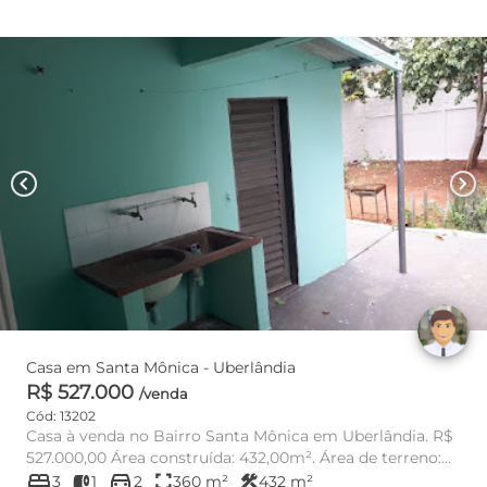
chevron_left
chevron_right
Casa em Santa Mônica - Uberlândia
R$ 527.000
/venda
Cód: 13202
Casa à venda no Bairro Santa Mônica em Uberlândia. R$
527.000,00 Área construída: 432,00m². Área de terreno:
bed
directions_car
360,0...
fullscreen
construction
3
1
2
360 m²
432 m²