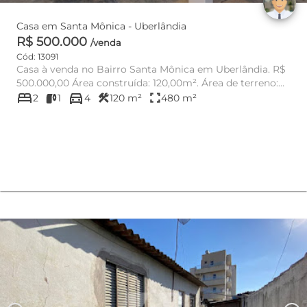
Casa em Santa Mônica - Uberlândia
R$ 500.000
/venda
Cód: 13091
Casa à venda no Bairro Santa Mônica em Uberlândia. R$
500.000,00 Área construída: 120,00m². Área de terreno:
bed
directions_car
480,0...
construction
fullscreen
2
1
4
120 m²
480 m²