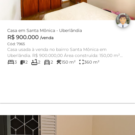
Casa em Santa Mônica - Uberlândia
R$ 900.000
/venda
Cód: 7965
Casa usada à venda no bairro Santa Mônica em
Uberlândia. R$ 900.000,00 Área construída: 150,00 m²
bed
bathtub
directions_car
Área do t...
construction
fullscreen
3
2
2
2
150 m²
360 m²