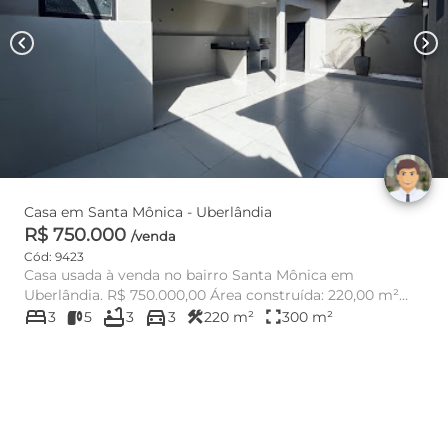
chevron_left
chevron_right
Casa em Santa Mônica - Uberlândia
R$ 750.000
/venda
Cód: 9423
Casa usada à venda no bairro Santa Mônica em
Uberlândia. R$ 750.000,00 Área construída: 220,00 m²
bed
bathtub
directions_car
Área do t...
construction
fullscreen
3
5
3
3
220 m²
300 m²