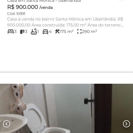
Casa em Santa Mônica - Uberlândia
R$ 900.000
/venda
Cód: 10991
Casa à venda no bairro Santa Mônica em Uberlândia. R$
900.000,00 Área construída: 175,00 m² Área do terreno:
bed
bathtub
directions_car
297,0...
construction
fullscreen
3
3
1
4
175 m²
290 m²
chevron_left
chevron_right