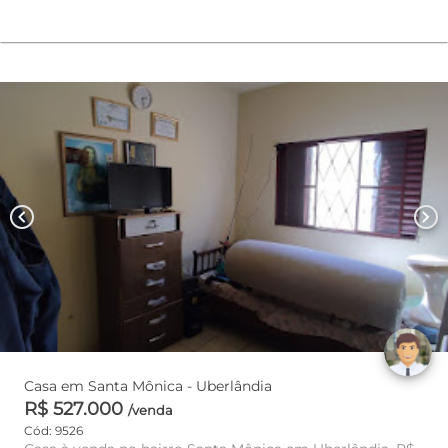
chevron_left
chevron_right
Casa em Santa Mônica - Uberlândia
R$ 527.000
/venda
Cód: 9526