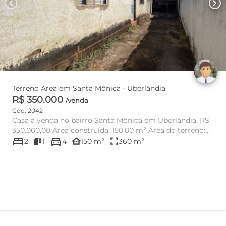
chevron_left
chevron_right
Terreno Área em Santa Mônica - Uberlândia
R$ 350.000
/venda
Cód: 2042
Casa à venda no bairro Santa Mônica em Uberlândia. R$
350.000,00 Área construída: 150,00 m² Área do terreno:
bed
directions_car
360,00 m²...
other_houses
fullscreen
2
1
4
150 m²
360 m²