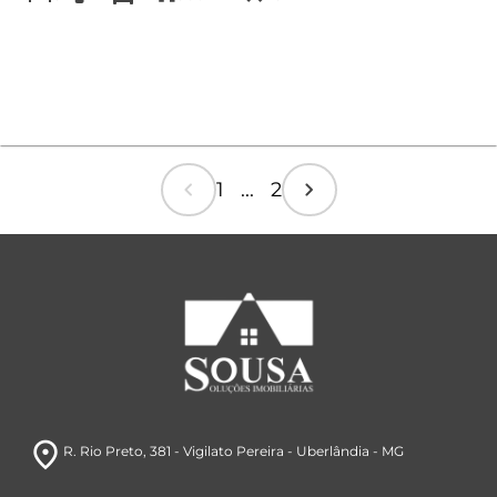
chevron_left
chevron_right
1 ... 2
room
R. Rio Preto, 381
- Vigilato Pereira
- Uberlândia
- MG