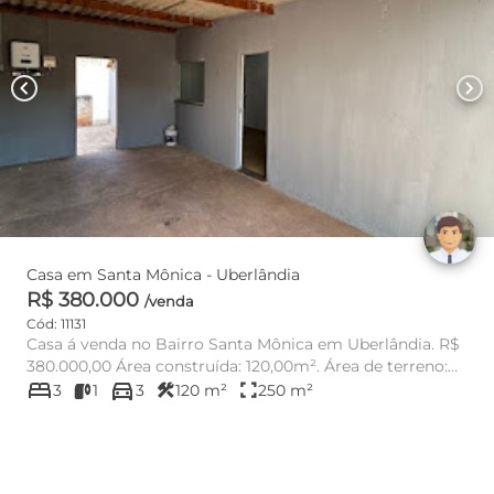
chevron_left
chevron_right
Casa em Santa Mônica - Uberlândia
R$ 380.000
/venda
Cód: 11131
Casa á venda no Bairro Santa Mônica em Uberlândia. R$
380.000,00 Área construída: 120,00m². Área de terreno:
bed
directions_car
250,...
construction
fullscreen
3
1
3
120 m²
250 m²