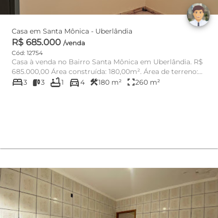
Casa em Santa Mônica - Uberlândia
R$ 685.000
/venda
Cód: 12754
Casa à venda no Bairro Santa Mônica em Uberlândia. R$
685.000,00 Área construída: 180,00m². Área de terreno:
bed
bathtub
directions_car
260,0...
construction
fullscreen
3
3
1
4
180 m²
260 m²