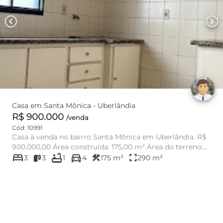
chevron_left
chevron_right
Casa em Santa Mônica - Uberlândia
R$ 900.000
/venda
Cód: 10991
Casa à venda no bairro Santa Mônica em Uberlândia. R$
900.000,00 Área construída: 175,00 m² Área do terreno:
bed
bathtub
directions_car
297,0...
construction
fullscreen
3
3
1
4
175 m²
290 m²