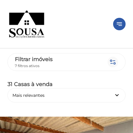
notes
Filtrar imóveis
page_info
7 filtros ativos
31 Casas
à venda
keyboard_arrow_down
Mais relevantes