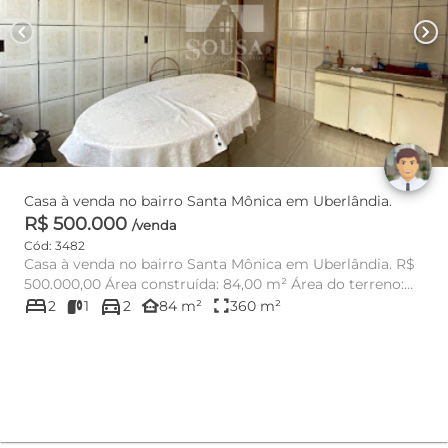
chevron_left
chevron_right
Casa à venda no bairro Santa Mônica em Uberlândia.
R$ 500.000
/venda
Cód: 3482
Casa à venda no bairro Santa Mônica em Uberlândia. R$
500.000,00 Área construída: 84,00 m² Área do terreno:
bed
directions_car
36...
other_houses
fullscreen
2
1
2
84 m²
360 m²