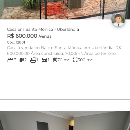
Casa em Santa Mônica - Uberlândia
R$ 600.000
/venda
Cód: 12881
Casa à venda no Bairro Santa Mônica em Uberlândia. R$
600.000,00 Área construída: 70,00m². Área de terreno:
bed
bathtub
directions_car
300,00...
construction
fullscreen
3
2
1
1
70 m²
300 m²