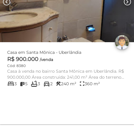
chevron_left
chevron_right
Casa em Santa Mônica - Uberlândia
R$ 900.000
/venda
Cód: 8380
Casa à venda no bairro Santa Mônica em Uberlândia. R$
900.000,00 Área construída: 241,00 m² Área do terreno...
bed
bathtub
directions_car
construction
fullscreen
3
5
3
2
240 m²
360 m²