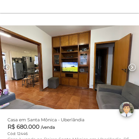
chevron_left
chevron_right
Casa em Santa Mônica - Uberlândia
R$ 680.000
/venda
Cód: 12446