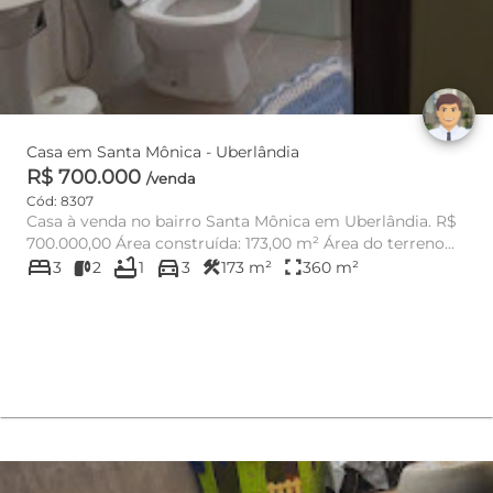
Casa em Santa Mônica - Uberlândia
R$ 700.000
/venda
Cód: 8307
Casa à venda no bairro Santa Mônica em Uberlândia. R$
700.000,00 Área construída: 173,00 m² Área do terreno...
bed
bathtub
directions_car
construction
fullscreen
3
2
1
3
173 m²
360 m²