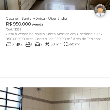
Casa em Santa Mônica - Uberlândia
R$ 950.000
/venda
Cód: 12235
Casa à venda no bairro Santa Mônica em Uberlândia. R$
950.000,00 Área Construída: 150,00 m² Área de Terreno:
bed
bathtub
directions_car
360,...
construction
fullscreen
3
2
1
2
150 m²
360 m²