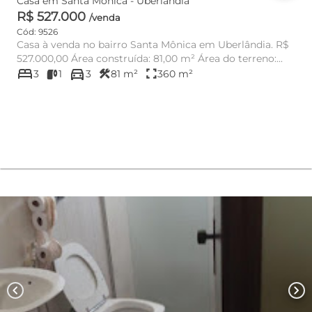
Casa em Santa Mônica - Uberlândia
R$ 527.000
/venda
Cód: 9526
Casa à venda no bairro Santa Mônica em Uberlândia. R$
527.000,00 Área construída: 81,00 m² Área do terreno:...
bed
directions_car
construction
fullscreen
3
1
3
81 m²
360 m²
chevron_left
chevron_right