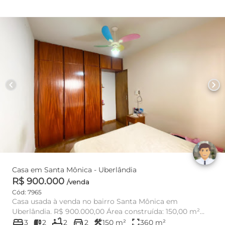
chevron_left
chevron_right
Casa em Santa Mônica - Uberlândia
R$ 900.000
/venda
Cód: 7965
Casa usada à venda no bairro Santa Mônica em
Uberlândia. R$ 900.000,00 Área construída: 150,00 m²
bed
bathtub
directions_car
Área do t...
construction
fullscreen
3
2
2
2
150 m²
360 m²