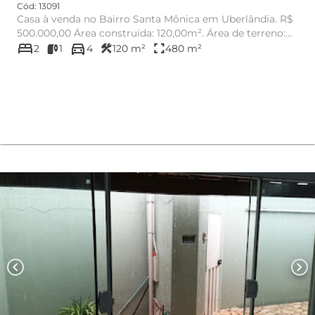
Cód: 13091
Casa à venda no Bairro Santa Mônica em Uberlândia. R$
500.000,00 Área construída: 120,00m². Área de terreno:
bed
directions_car
480,0...
construction
fullscreen
2
1
4
120 m²
480 m²
chevron_left
chevron_right