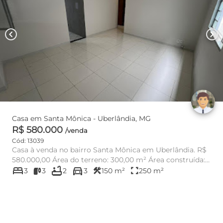
chevron_left
chevron_right
Casa em Santa Mônica - Uberlândia, MG
R$ 580.000
/venda
Cód: 13039
Casa à venda no bairro Santa Mônica em Uberlândia. R$
580.000,00 Área do terreno: 300,00 m² Área construída:
bed
bathtub
directions_car
150,0...
construction
fullscreen
3
3
2
3
150 m²
250 m²