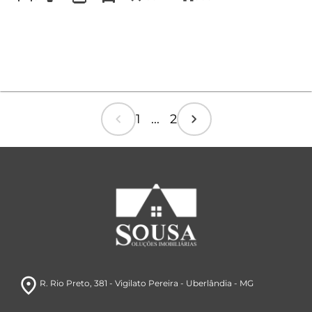
chevron_left
chevron_right
1 ... 2
room
R. Rio Preto, 381
- Vigilato Pereira
- Uberlândia
- MG