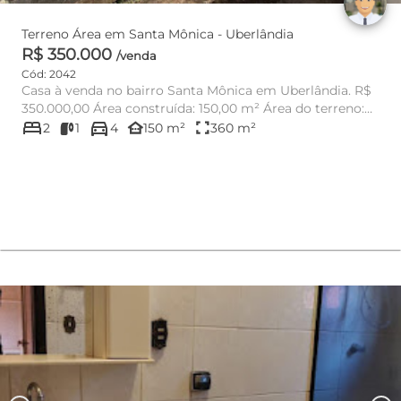
Terreno Área em Santa Mônica - Uberlândia
R$ 350.000
/venda
Cód: 2042
Casa à venda no bairro Santa Mônica em Uberlândia. R$
350.000,00 Área construída: 150,00 m² Área do terreno:
bed
directions_car
360,00 m²...
other_houses
fullscreen
2
1
4
150 m²
360 m²