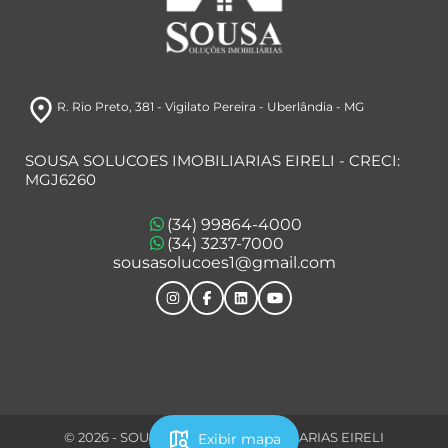
room
R. Rio Preto, 381
- Vigilato Pereira
- Uberlândia
- MG
SOUSA SOLUCOES IMOBILIARIAS EIRELI - CRECI:
MGJ6260
(34) 99864-4000
(34) 3237-7000
sousasolucoes1@gmail.com
map_search
© 2026 - SOUSA SOLUCOES IMOBILIARIAS EIRELI
Exibir mapa