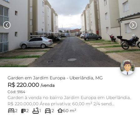
chevron_left
chevron_right
Garden em Jardim Europa - Uberlândia, MG
R$ 220.000
/venda
Cód: 9164
Garden à venda no bairro Jardim Europa em Uberlândia.
R$ 220.000,00 Área privativa: 60,00 m² 2/4 send...
bed
bathtub
directions_car
other_houses
2
2
1
2
60 m²