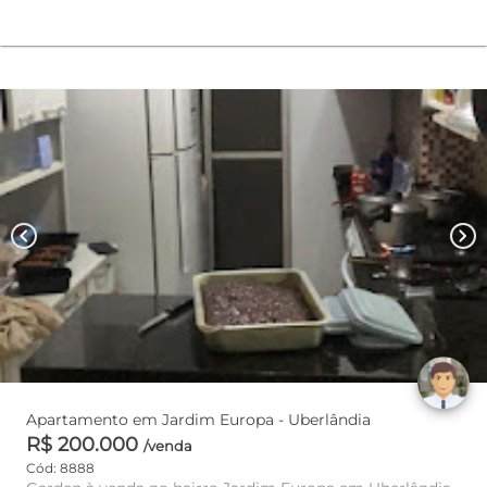
chevron_left
chevron_right
Apartamento em Jardim Europa - Uberlândia
R$ 200.000
/venda
Cód: 8888