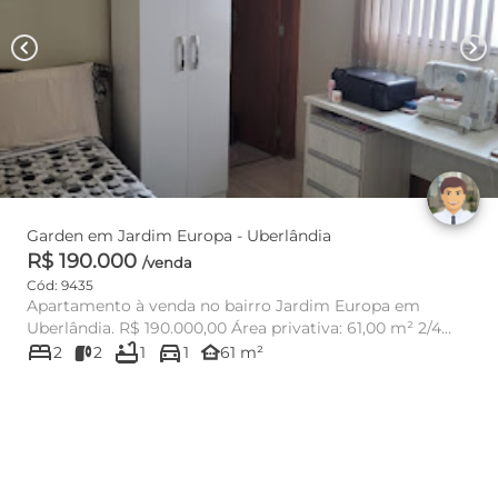
chevron_left
chevron_right
Garden em Jardim Europa - Uberlândia
R$ 190.000
/venda
Cód: 9435
Apartamento à venda no bairro Jardim Europa em
Uberlândia. R$ 190.000,00 Área privativa: 61,00 m² 2/4...
bed
bathtub
directions_car
other_houses
2
2
1
1
61 m²