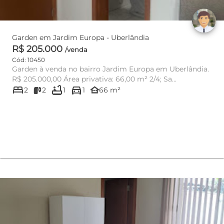
Garden em Jardim Europa - Uberlândia
R$ 205.000
/venda
Cód: 10450
Garden à venda no bairro Jardim Europa em Uberlândia.
R$ 205.000,00 Área privativa: 66,00 m² 2/4; Sa...
bed
bathtub
directions_car
other_houses
2
2
1
1
66 m²