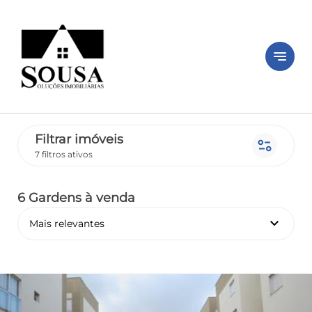
notes
Filtrar imóveis
page_info
7 filtros ativos
6 Gardens
à venda
keyboard_arrow_down
Mais relevantes