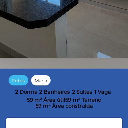
Fotos
Mapa
2 Dorms
2 Banheiros
2 Suítes
1 Vaga
59 m² Área útil
59 m² Terreno
59 m² Área construída