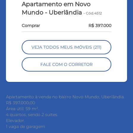
Apartamento em Novo
Mundo - Uberlândia
- Cód.4512
Comprar
R$ 397.000
VEJA TODOS MEUS IMÓVEIS (211)
FALE COM O CORRETOR
Apartamento à venda no bairro Novo Mundo, Uberlândia.
R$ 397.000,00
Área útil: 59 m².
4 quartos, sendo 2 suítes.
Elevador.
1 vaga de garagem